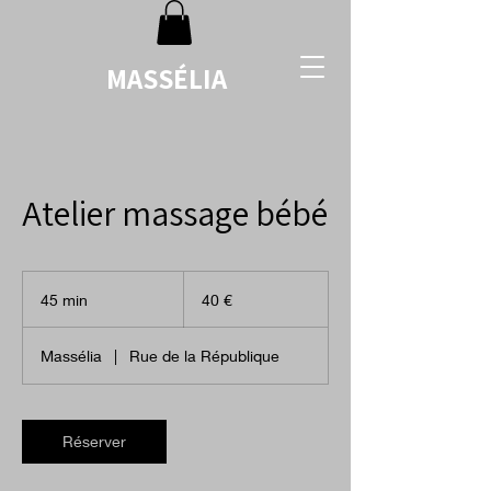
MASSÉLIA
Atelier massage bébé
40
euros
45 min
4
40 €
5
m
Massélia
|
Rue de la République
i
n
Réserver