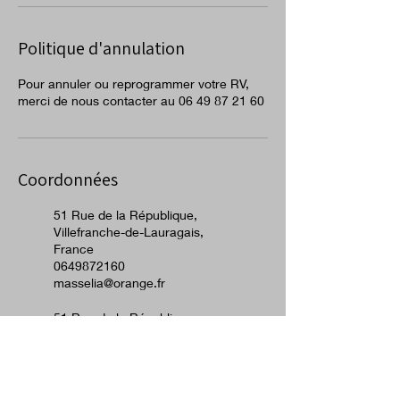
Politique d'annulation
Pour annuler ou reprogrammer votre RV,
merci de nous contacter au 06 49 87 21 60
Coordonnées
51 Rue de la République,
Villefranche-de-Lauragais,
France
0649872160
masselia@orange.fr
51 Rue de la République,
Villefranche-de-Lauragais,
France
+33649872160
masselia@orange.fr